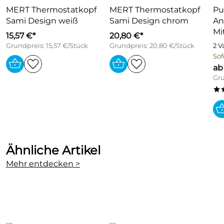
Montage links oder rechts möglich
MERT Thermostatkopf
MERT Thermostatkopf
Pu
Sami Design weiß
Sami Design chrom
An
in zwei Baulängen
Mi
15,57 €*
20,80 €*
Grundpreis: 15,57 €/Stück
Grundpreis: 20,80 €/Stück
2 V
Sof
ab
Gru
*
Ähnliche Artikel
Mehr entdecken >