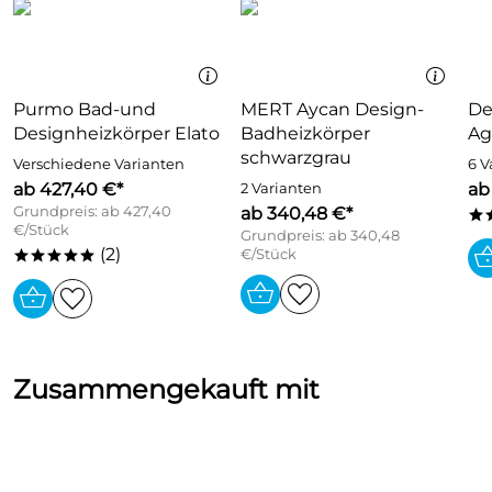
Purmo Bad-und
MERT Aycan Design-
De
Designheizkörper Elato
Badheizkörper
Ag
schwarzgrau
Verschiedene Varianten
6 V
ab 427,40 €*
ab
2 Varianten
Grundpreis: ab 427,40
ab 340,48 €*
*
€/Stück
Grundpreis: ab 340,48
(2)
€/Stück
*****
Zusammengekauft mit