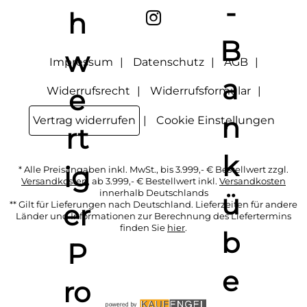
Wirkung für die Zukunft widerrufen, indem ich den Link
"Abmelden" am Ende des Newsletters anklicke oder die
Option Newsletter im Mitgliederbereich deaktiviere. Die
Datenschutzerklärung
habe ich zur Kenntnis genommen.
Impressum
Datenschutz
AGB
Widerrufsrecht
Widerrufsformular
Vertrag widerrufen
Cookie Einstellungen
* Alle Preisangaben inkl. MwSt., bis 3.999,- € Bestellwert zzgl.
Versandkosten
, ab 3.999,- € Bestellwert inkl.
Versandkosten
innerhalb Deutschlands
** Gilt für Lieferungen nach Deutschland. Lieferzeiten für andere
Länder und Informationen zur Berechnung des Liefertermins
finden Sie
hier
.