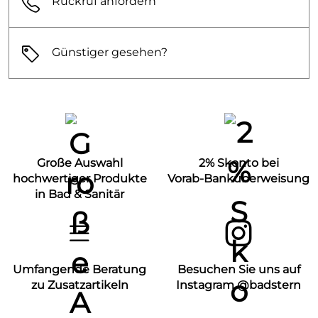
Rückruf anfordern
Günstiger gesehen?
Große Auswahl
2% Skonto bei
hochwertiger Produkte
Vorab-Banküberweisung
in Bad & Sanitär
Umfangende Beratung
Besuchen Sie uns auf
zu Zusatzartikeln
Instagram @badstern