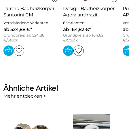
Dimensionen: DN 15, Nenndruck: PN 10
Purmo Badheizkörper
Temperatur:
Max. Betriebstemperatur: 120 °C, Min.
Design Badheizkörper
Pu
Santorini CM
Betriebstemperatur: –10 °C
Agora anthrazit
AP
Werkstoffe
Ventilgehäuse: Kunststoff
O-Ringe:
Verschiedene Varianten
6 Varianten
Ver
EPDM
Ventilteller: EPDM
Thermostat-Oberteil:
ab 524,88 €*
ab 164,82 €*
ab
Messing
Grundpreis: ab 524,88
Grundpreis: ab 164,82
Gru
€/Stück
€/Stück
€/S
Spindel: Geschliffene Edelstahlspindel mit
doppelter O-Ring-Abdichtung
Oberflächenbehandlung: Kunststoff und
Anschlussverschraubung vernickelt
Heizkörperanschluss: Anschlussstücke für
Heizkörperanschlüsse G 1/2 und G 3/4.
Ähnliche Artikel
Mehr entdecken >