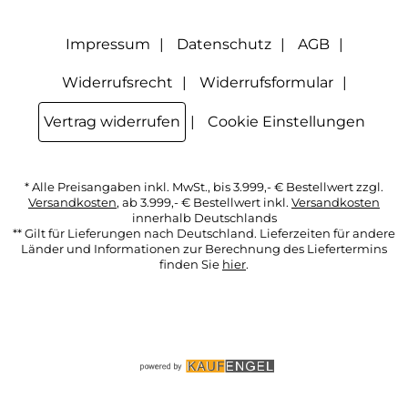
Option Newsletter im Mitgliederbereich deaktiviere. Die
Datenschutzerklärung
habe ich zur Kenntnis genommen.
Impressum
Datenschutz
AGB
Widerrufsrecht
Widerrufsformular
Vertrag widerrufen
Cookie Einstellungen
* Alle Preisangaben inkl. MwSt., bis 3.999,- € Bestellwert zzgl.
Versandkosten
, ab 3.999,- € Bestellwert inkl.
Versandkosten
innerhalb Deutschlands
** Gilt für Lieferungen nach Deutschland. Lieferzeiten für andere
Länder und Informationen zur Berechnung des Liefertermins
finden Sie
hier
.