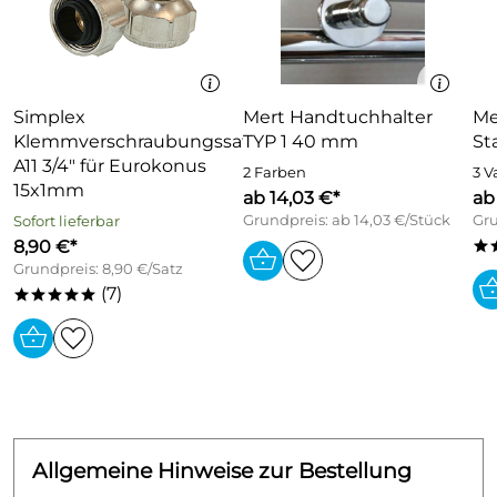
Simplex
Mert Handtuchhalter
Me
Klemmverschraubungssatz
TYP 1 40 mm
St
A11 3/4" für Eurokonus
2 Farben
3 V
15x1mm
ab 14,03 €*
ab
Grundpreis: ab 14,03 €/Stück
Gru
Sofort lieferbar
8,90 €*
*
Grundpreis: 8,90 €/Satz
(7)
*****
Allgemeine Hinweise zur Bestellung