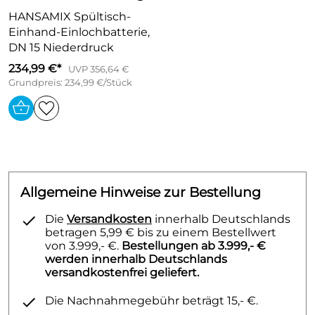
als 0,3% Blei
HANSAMIX Spültisch-
Oberflächen in Trinkwasserkontakt sind frei von
Einhand-Einlochbatterie,
Nickelbeschichtung
DN 15 Niederdruck
Bedienungshebel (Metall)
234,99 €*
UVP 356,64 €
(-) W+K-Kennzeichnung
Grundpreis: 234,99 €/Stück
Strahlregler
Rapid-Montagesystem
Anschluss über Kupferrohre
Geräte-Absperrventil montierbar in jeder
Richtung
Montage für Arbeitsplatten bis 60 mm
Allgemeine Hinweise zur Bestellung
Auslauf: gegossen, 150° schwenkbar
Die
Versandkosten
innerhalb Deutschlands
Ausladung: 203 mm
betragen 5,99 € bis zu einem Bestellwert
von 3.999,- €.
Bestellungen ab 3.999,- €
werden innerhalb Deutschlands
versandkostenfrei geliefert.
Die Nachnahmegebühr beträgt 15,- €.