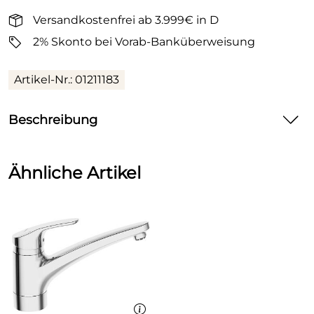
Versandkostenfrei ab 3.999€ in D
2% Skonto bei Vorab-Banküberweisung
Artikel-Nr.: 01211183
Beschreibung
HANSAMIX
Ähnliche Artikel
Spültisch-Einhand-Einlochbatterie, DN 15
mit Geräte-Absperrventil
für offene Heißwasserbereiter
P-IX 19039/I
Armaturenkörper: entzinkungsarmes Messing
(MS 63)
Messing in Trinkwasserkontakt enthält weniger