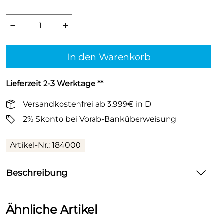
−
+
In den Warenkorb
Lieferzeit 2-3 Werktage **
Versandkostenfrei ab 3.999€ in D
2% Skonto bei Vorab-Banküberweisung
Artikel-Nr.:
184000
Beschreibung
HT safe Rohr HTEM mit Muffe, DN 90
Ähnliche Artikel
aus PP nach DIN-EN 1451-1