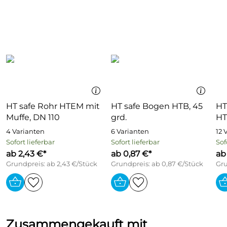
Brandschutzklasse B1
Patentierte 3-fach-Dichtlippe (NBR-Dichtung auswechselbar)
21 dB (A)* Schallschutz nach DIN EN 14366 (Fraunhofer
Institut)
HT safe Rohr HTEM mit
HT safe Bogen HTB, 45
HT
Muffe, DN 110
grd.
HT
4 Varianten
6 Varianten
12 
Sofort lieferbar
Sofort lieferbar
Sof
ab 2,43 €*
ab 0,87 €*
ab
Grundpreis: ab 2,43 €/Stück
Grundpreis: ab 0,87 €/Stück
Gru
Zusammengekauft mit