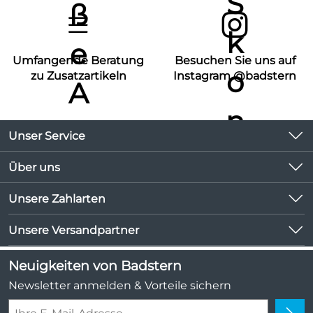
Umfangende Beratung
Besuchen Sie uns auf
zu Zusatzartikeln
Instagram @badstern
Unser Service
Kontakt
Über uns
Kundeninformationen
Unsere Bestseller
Unsere Zahlarten
Newsletter
Marken
Lieferbedingungen
Unsere Versandpartner
Neu
Kundenlogin
Angebote
Neuigkeiten von Badstern
Kundenbewertungen (1.047)
Newsletter anmelden & Vorteile sichern
4,9/5
*****