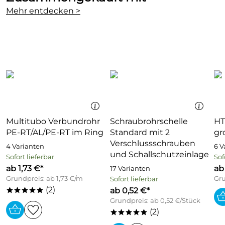
Mehr entdecken >
Multitubo Verbundrohr
Schraubrohrschelle
HT
PE-RT/AL/PE-RT im Ring
Standard mit 2
gr
Verschlussschrauben
4 Varianten
6 V
und Schallschutzeinlage
Sofort lieferbar
Sof
ab 1,73 €*
ab
17 Varianten
Grundpreis: ab 1,73 €/m
Gru
Sofort lieferbar
(2)
ab 0,52 €*
*****
Grundpreis: ab 0,52 €/Stück
(2)
*****