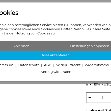
ookies
n
Heizkörper
Sanitär & Hei
n einen bestmöglichen Service bieten zu können, verwenden wir i
gene Cookies sowie auch Cookies von Dritten. Wenn Sie unsere Seite
 Sie der Nutzung von Cookies zu.
Ablehnen
Einstellungen anpassen
Hansgro
Alles akzeptieren
300mm 
pressum
Datenschutz
AGB
Widerrufsrecht
Widerrufsformu
76,99 €
Vertrag widerrufen
Grundpreis:
76
inkl. 19% MwSt.,
−
Lieferzeit 3