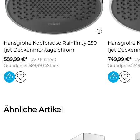
Hansgrohe Kopfbrause Rainfinity 250
Hansgrohe Ko
1jet Deckenmontage chrom
1jet Decken
589,99 €*
749,99 €*
UVP 642,24 €
UV
Grundpreis: 589,99 €/Stück
Grundpreis: 749
Ähnliche Artikel