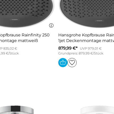
pfbrause Rainfinity 250
Hansgrohe Kopfbrause Rain
montage mattweiß
1jet Deckenmontage matt
879,99 €*
P 835,02 €
UVP 979,01 €
,99 €/Stück
Grundpreis: 879,99 €/Stück