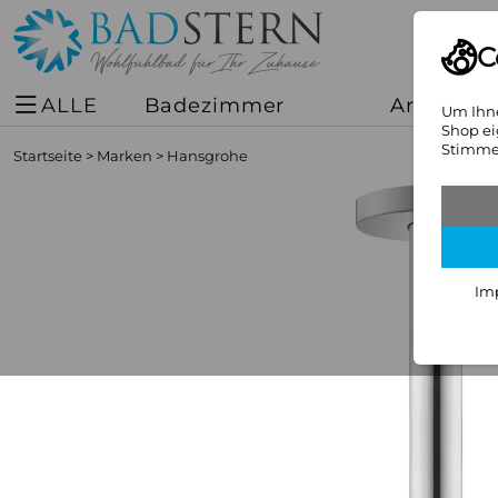
C
ALLE
Badezimmer
Armature
Um Ihne
Shop ei
Stimmen
Startseite
>
Marken
>
Hansgrohe
Im