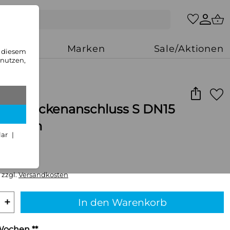
zung
Marken
Sale/Aktionen
n diesem
 nutzen,
he Deckenanschluss S DN15
chrom
lar
,99 €/Stück
 zzgl.
Versandkosten
+
In den Warenkorb
 Wochen **