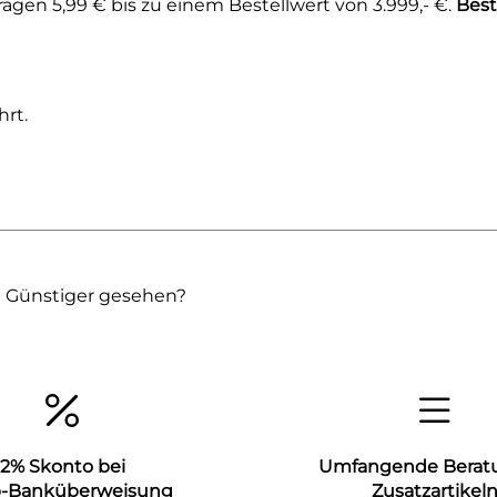
gen 5,99 € bis zu einem Bestellwert von 3.999,- €.
Best
rt.
Günstiger gesehen?
2% Skonto bei
Umfangende Berat
b-Banküberweisung
Zusatzartikel