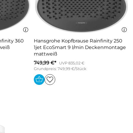
finity 360
Hansgrohe Kopfbrause Rainfinity 250
weiß
1jet EcoSmart 9 l/min Deckenmontage
mattweiß
749,99 €*
UVP 835,02 €
Grundpreis: 749,99 €/Stück