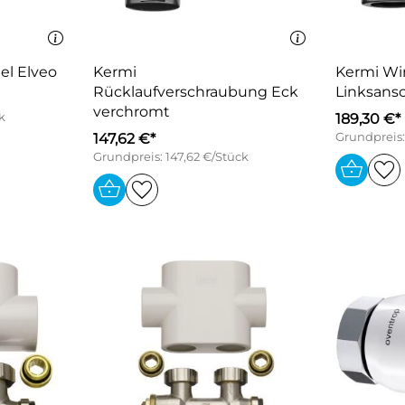
l Elveo
Kermi
Kermi Wi
Rücklaufverschraubung Eck
Linksans
verchromt
k
189,30 €*
147,62 €*
Grundpreis:
Grundpreis: 147,62 €/Stück