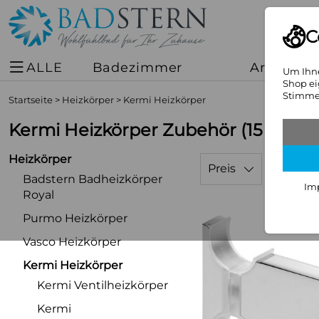
C
ALLE
Badezimmer
Armature
Um Ihne
Shop ei
Stimmen
Startseite
>
Heizkörper
>
Kermi Heizkörper
Kermi Heizkörper Zubehör
(15 Artike
Heizkörper
Preis
Badstern Badheizkörper
Im
Royal
Purmo Heizkörper
Vasco Heizkörper
Kermi Heizkörper
Kermi Ventilheizkörper
Kermi