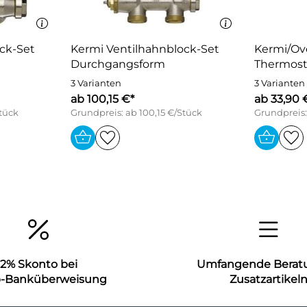
ck-Set
Kermi Ventilhahnblock-Set
Kermi/Ov
Durchgangsform
Thermost
3 Varianten
3 Varianten
ab 100,15 €*
ab 33,90 
Stück
Grundpreis: ab 100,15 €/Stück
Grundpreis:
2% Skonto bei
Umfangende Berat
b-Banküberweisung
Zusatzartikel