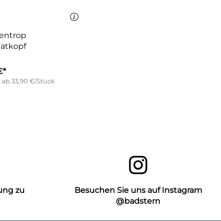
entrop
atkopf
€*
 ab 33,90 €/Stück
ung zu
Besuchen Sie uns auf Instagram
n
@badstern