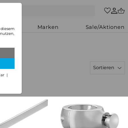
zung
Marken
Sale/Aktionen
n diesem
 nutzen,
Sortieren
lar