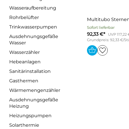
Wasseraufbereitung
Rohrbelüfter
Multitubo Sternen
Trinkwasserpumpen
Sofort lieferbar
92,33 €*
UVP 117,22 
Ausdehnungsgefäße
Grundpreis: 92,33 €/S
Wasser
Wasserzähler
Hebeanlagen
Sanitärinstallation
Gasthermen
Wärmemengenzähler
Ausdehnungsgefäße
Heizung
Heizungspumpen
Solarthermie