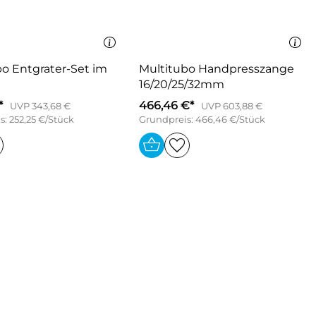
bo Entgrater-Set im
Multitubo Handpresszange
16/20/25/32mm
*
466,46 €*
UVP 343,68 €
UVP 603,88 €
: 252,25 €/Stück
Grundpreis: 466,46 €/Stück