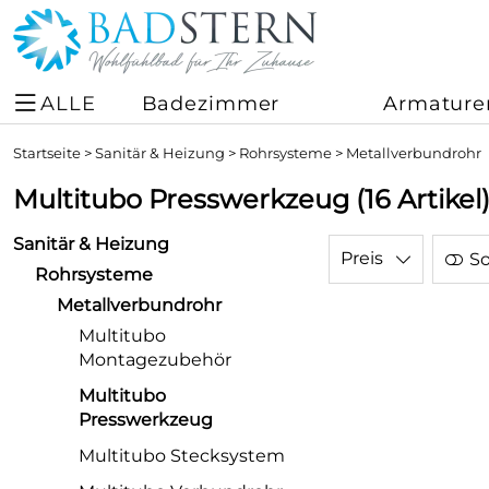
ALLE
Badezimmer
Armature
Startseite
>
Sanitär & Heizung
>
Rohrsysteme
>
Metallverbundrohr
Multitubo Presswerkzeug
(16 Artikel
Sanitär & Heizung
Preis
So
Rohrsysteme
Metallverbundrohr
Multitubo
Montagezubehör
Multitubo
Presswerkzeug
Multitubo Stecksystem