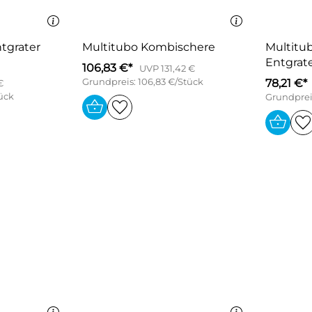
tgrater
Multitubo Kombischere
Multitub
Entgrate
106,83 €*
UVP 131,42 €
Grundpreis: 106,83 €/Stück
78,21 €*
€
tück
Grundpreis