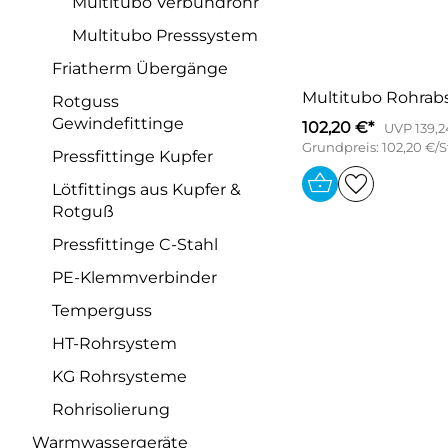
Multitubo Verbundrohr
Multitubo Presssystem
Friatherm Übergänge
Multitubo Rohrab
Rotguss
Gewindefittinge
102,20 €*
UVP 139,2
Grundpreis: 102,20 €/
Pressfittinge Kupfer
Lötfittings aus Kupfer &
Rotguß
Pressfittinge C-Stahl
PE-Klemmverbinder
Temperguss
HT-Rohrsystem
KG Rohrsysteme
Rohrisolierung
Warmwassergeräte