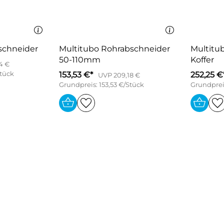
schneider
Multitubo Rohrabschneider
Multitu
50-110mm
Koffer
4 €
Stück
153,53 €*
252,25 €
UVP 209,18 €
Grundpreis: 153,53 €/Stück
Grundpreis