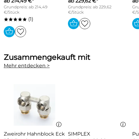
ab 214,49 €*
ab 229,62 €*
ab
Grundpreis: ab 214,49
Grundpreis: ab 229,62
Gru
€/Stück
€/Stück
€/S
(1)
*****
Zusammengekauft mit
Mehr entdecken >
Zweirohr Hahnblock Eck
SIMPLEX
Pu