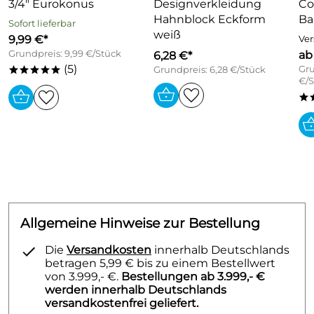
3/4" Eurokonus
Designverkleidung
Co
Hahnblock Eckform
Ba
Sofort lieferbar
weiß
9,99 €*
Ver
Grundpreis: 9,99 €/Stück
ab
6,28 €*
(5)
Gru
Grundpreis: 6,28 €/Stück
*****
€/S
*
Allgemeine Hinweise zur Bestellung
Die
Versandkosten
innerhalb Deutschlands
betragen 5,99 € bis zu einem Bestellwert
von 3.999,- €.
Bestellungen ab 3.999,- €
werden innerhalb Deutschlands
versandkostenfrei geliefert.