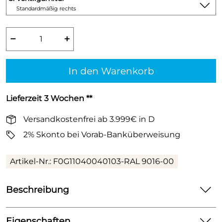
Standardmäßig rechts
−
+
In den Warenkorb
Lieferzeit 3 Wochen **
Versandkostenfrei ab 3.999€ in D
2% Skonto bei Vorab-Banküberweisung
Artikel-Nr.:
F0G11040040103-RAL 9016-00
Beschreibung
Der
Ramo Ventil Compact
steht für höchste Ansprüche an
Komfort und Leistung. Serienmäßig ist er mit einer integrierten
Eigenschaften