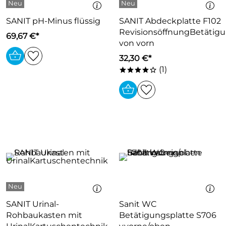
SANIT pH-Minus flüssig
SANIT Abdeckplatte F102
RevisionsöffnungBetätig
69,67 €*
von vorn
32,30 €*
(1)
****o
SANIT Urinal-
Sanit WC
Rohbaukasten mit
Betätigungsplatte S706