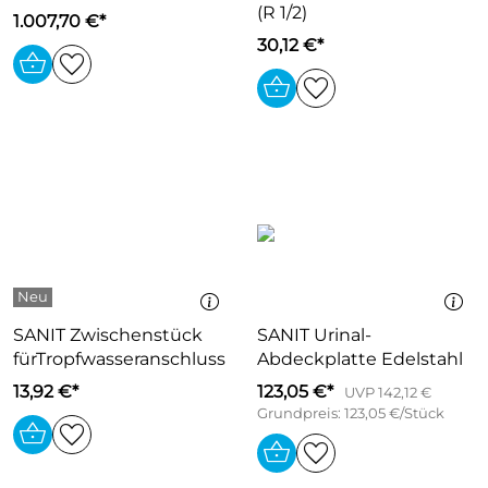
(R 1/2)
1.007,70 €*
30,12 €*
SANIT Zwischenstück
SANIT Urinal-
fürTropfwasseranschluss
Abdeckplatte Edelstahl
13,92 €*
123,05 €*
UVP 142,12 €
Grundpreis: 123,05 €/Stück