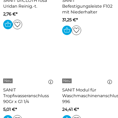
SANIT uriCLOTH rosa
SANIT
Uridan Reinig.-t.
Befestigungsleiste F102
mit Niederhalter
2,76 €*
31,25 €*
SANIT
SANIT Modul für
Tropfwasseranschluss
Waschmaschinenanschlu
90Gr x G1 1/4
996
5,01 €*
24,41 €*