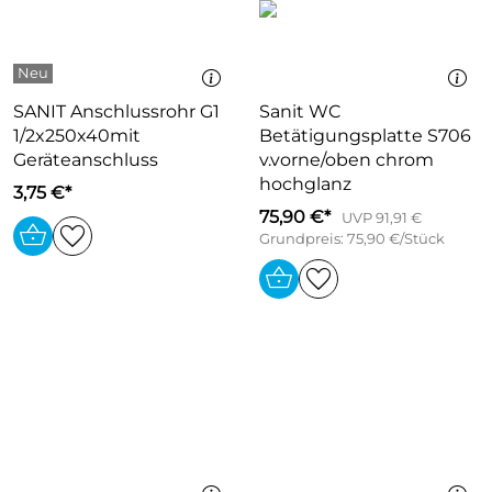
SANIT Anschlussrohr G1
Sanit WC
1/2x250x40mit
Betätigungsplatte S706
Geräteanschluss
v.vorne/oben chrom
hochglanz
3,75 €*
75,90 €*
UVP 91,91 €
Grundpreis: 75,90 €/Stück