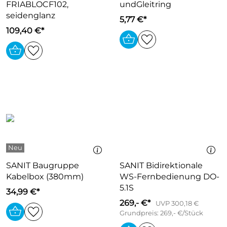
FRIABLOCF102,
undGleitring
seidenglanz
5,77 €*
109,40 €*
SANIT Baugruppe
SANIT Bidirektionale
Kabelbox (380mm)
WS-Fernbedienung DO-
5.1S
34,99 €*
269,- €*
UVP 300,18 €
Grundpreis: 269,- €/Stück