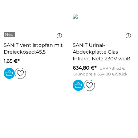
SANIT Ventilstopfen mit
SANIT Urinal-
Dreieckösed:45,5
Abdeckplatte Glas
Infrarot Netz 230V weiß
1,65 €*
634,80 €*
UVP 781,62 €
Grundpreis: 634,80 €/Stück