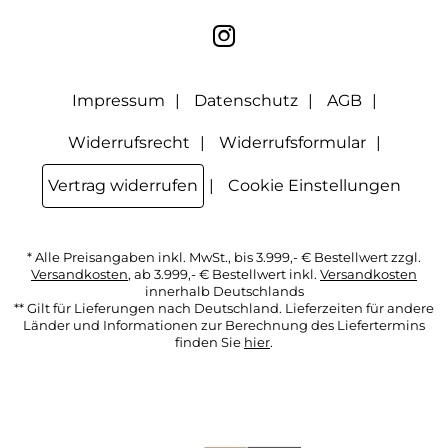
E-Mail- Adresse für Werbezwecke kann ich jederzeit mit
Wirkung für die Zukunft widerrufen, indem ich den Link
"Abmelden" am Ende des Newsletters anklicke oder die
Option Newsletter im Mitgliederbereich deaktiviere. Die
Datenschutzerklärung
habe ich zur Kenntnis genommen.
Impressum
Datenschutz
AGB
Widerrufsrecht
Widerrufsformular
Vertrag widerrufen
Cookie Einstellungen
* Alle Preisangaben inkl. MwSt., bis 3.999,- € Bestellwert zzgl.
Versandkosten
, ab 3.999,- € Bestellwert inkl.
Versandkosten
innerhalb Deutschlands
** Gilt für Lieferungen nach Deutschland. Lieferzeiten für andere
Länder und Informationen zur Berechnung des Liefertermins
finden Sie
hier
.