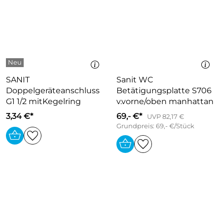
SANIT
Sanit WC
Doppelgeräteanschluss
Betätigungsplatte S706
G1 1/2 mitKegelring
v.vorne/oben manhattan
3,34 €*
69,- €*
UVP 82,17 €
Grundpreis: 69,- €/Stück