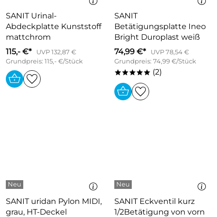
SANIT Urinal-
SANIT
Abdeckplatte Kunststoff
Betätigungsplatte Ineo
mattchrom
Bright Duroplast weiß
115,- €*
74,99 €*
UVP 132,87 €
UVP 78,54 €
Grundpreis: 115,- €/Stück
Grundpreis: 74,99 €/Stück
(2)
*****
SANIT uridan Pylon MIDI,
SANIT Eckventil kurz
grau, HT-Deckel
1/2Betätigung von vorn