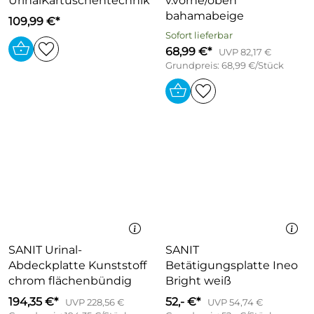
UrinalKartuschentechnik
v.vorne/oben
bahamabeige
109,99 €*
Sofort lieferbar
68,99 €*
UVP 82,17 €
Grundpreis: 68,99 €/Stück
SANIT Urinal-
SANIT
Abdeckplatte Kunststoff
Betätigungsplatte Ineo
chrom flächenbündig
Bright weiß
194,35 €*
52,- €*
UVP 228,56 €
UVP 54,74 €