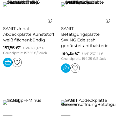
SANIT Urinal-
SANIT
Abdeckplatte Kunststoff
Betätigungsplatte
weiß flächenbündig
SWING Edelstahl
gebürstet antibakteriell
157,55 €*
UVP 185,67 €
Grundpreis: 157,55 €/Stück
194,35 €*
UVP 237,41 €
Grundpreis: 194,35 €/Stück