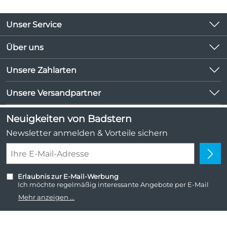
Unser Service
Kontakt
Über uns
Kundeninformationen
Unsere Bestseller
Unsere Zahlarten
Newsletter
Marken
Lieferbedingungen
Unsere Versandpartner
Neu
Kundenlogin
Angebote
Neuigkeiten von Badstern
Kundenbewertungen (1.047)
Newsletter anmelden & Vorteile sichern
4,9/5
*****
Erlaubnis zur E-Mail-Werbung
Ich möchte regelmäßig interessante Angebote per E-Mail
erhalten. Meine E-Mail-Adresse wird nicht an andere
Mehr anzeigen ...
Unternehmen weitergegeben. Zu statistischen Zwecken wird
in anonymer Form ausgewertet, welche Links im Newsletter
geklickt werden. Dabei ist nicht erkennbar, welche konkrete
Person geklickt hat. Diese Einwilligung zur Nutzung meiner