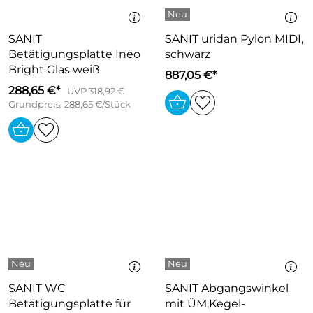
SANIT
SANIT uridan Pylon MIDI,
Betätigungsplatte Ineo
schwarz
Bright Glas weiß
887,05 €*
288,65 €*
UVP 318,92 €
Grundpreis: 288,65 €/Stück
SANIT WC
SANIT Abgangswinkel
Betätigungsplatte für
mit ÜM,Kegel-