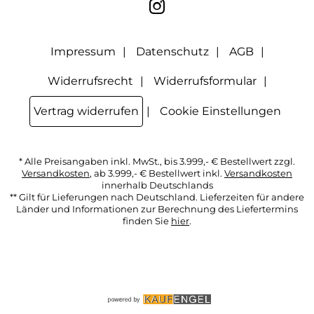
"Abmelden" am Ende des Newsletters anklicke oder die
Option Newsletter im Mitgliederbereich deaktiviere. Die
Datenschutzerklärung
habe ich zur Kenntnis genommen.
Impressum
Datenschutz
AGB
Widerrufsrecht
Widerrufsformular
Vertrag widerrufen
Cookie Einstellungen
* Alle Preisangaben inkl. MwSt., bis 3.999,- € Bestellwert zzgl.
Versandkosten
, ab 3.999,- € Bestellwert inkl.
Versandkosten
innerhalb Deutschlands
** Gilt für Lieferungen nach Deutschland. Lieferzeiten für andere
Länder und Informationen zur Berechnung des Liefertermins
finden Sie
hier
.