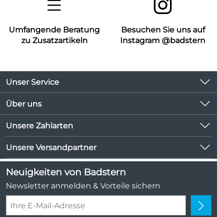
Umfangende Beratung
Besuchen Sie uns auf
zu Zusatzartikeln
Instagram @badstern
Unser Service
Kontakt
Über uns
Kundeninformationen
Unsere Bestseller
Unsere Zahlarten
Newsletter
Marken
Lieferbedingungen
Unsere Versandpartner
Neu
Kundenlogin
Angebote
Neuigkeiten von Badstern
Kundenbewertungen (1.047)
Newsletter anmelden & Vorteile sichern
4,9/5
*****