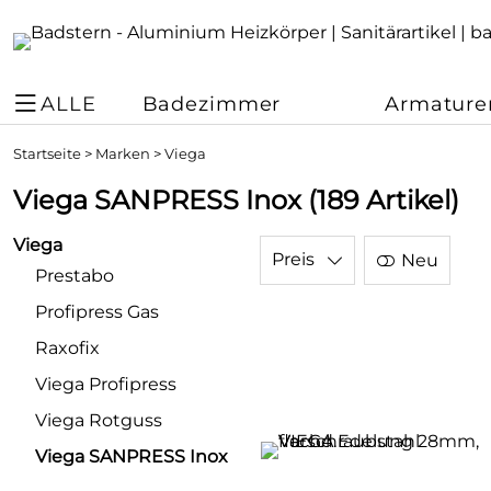
ALLE
Badezimmer
Armature
Startseite
>
Marken
>
Viega
Viega SANPRESS Inox
(189 Artikel)
Viega
Preis
Neu
Prestabo
Profipress Gas
Raxofix
Viega Profipress
Viega Rotguss
Viega SANPRESS Inox