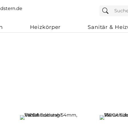
n
Heizkörper
Sanitär & Hei