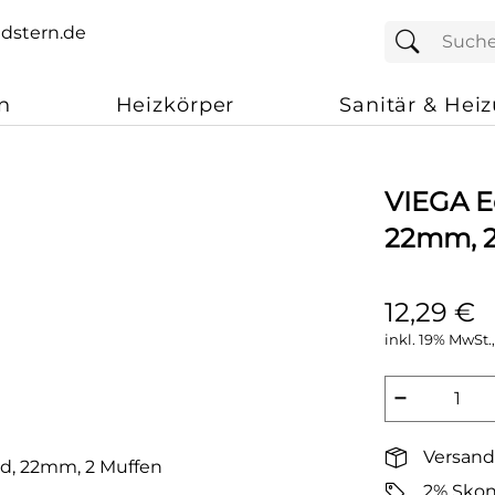
n
Heizkörper
Sanitär & Hei
VIEGA E
22mm, 2
12,29 €
inkl. 19% MwSt.,
−
Versand
2% Skon