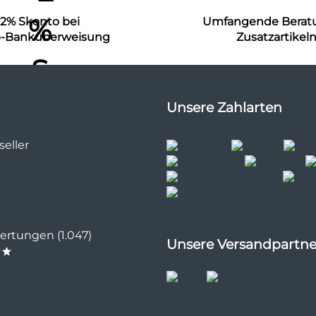
2% Skonto bei
Umfangende Berat
b-Banküberweisung
Zusatzartikel
Unsere Zahlarten
eller
rtungen (1.047)
Unsere Versandpartne
**