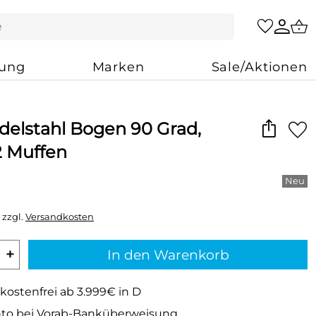
zung
Marken
Sale/Aktionen
delstahl Bogen 90 Grad,
 Muffen
 zzgl.
Versandkosten
+
In den Warenkorb
kostenfrei ab 3.999€ in D
to bei Vorab-Banküberweisung