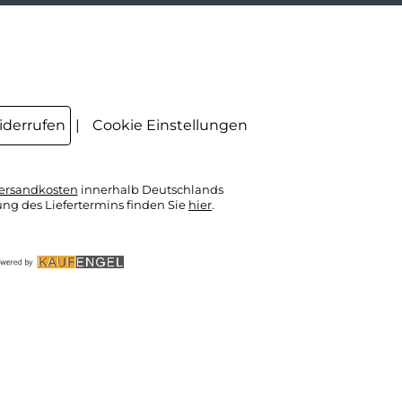
hat. Diese Einwilligung zur Nutzung
meiner E-Mail- Adresse für Werbezwecke
kann ich jederzeit mit Wirkung für die
Zukunft widerrufen, indem ich den Link
"Abmelden" am Ende des Newsletters
anklicke oder die Option Newsletter im
Mitgliederbereich deaktiviere. Die
Datenschutzerklärung
habe ich zur
Kenntnis genommen.
iderrufen
Cookie Einstellungen
ersandkosten
innerhalb Deutschlands
ung des Liefertermins finden Sie
hier
.