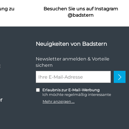
ung zu
Besuchen Sie uns auf Instagram
n
@badstern
Neuigkeiten von Badstern
Newsletter anmelden & Vorteile
sichern
Erlaubnis zur E-Mail-Werbung
Ich möchte regelmäßig interessante
r
Angebote per E-Mail erhalten. Meine E-
Mehr anzeigen ...
Mail-Adresse wird nicht an andere
Unternehmen weitergegeben. Zu
statistischen Zwecken wird in anonymer
Form ausgewertet, welche Links im
Newsletter geklickt werden. Dabei ist nicht
erkennbar, welche konkrete Person geklickt