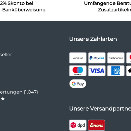
2% Skonto bei
Umfangende Berat
b-Banküberweisung
Zusatzartikel
Unsere Zahlarten
eller
rtungen (1.047)
**
Unsere Versandpartne