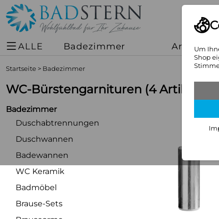
C
ALLE
Badezimmer
Armature
Um Ihne
Shop ei
Stimmen
Startseite
>
Badezimmer
WC-Bürstengarnituren
(4 Artikel)
Badezimmer
Duschabtrennungen
Im
Duschwannen
Badewannen
WC Keramik
Badmöbel
Brause-Sets