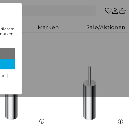
zung
Marken
Sale/Aktionen
n diesem
 nutzen,
lar