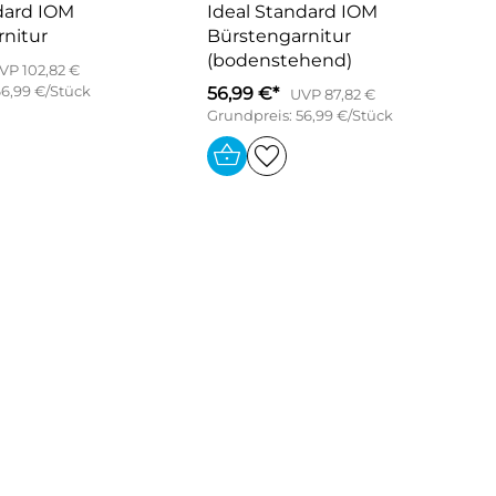
dard IOM
Ideal Standard IOM
nitur
Bürstengarnitur
(bodenstehend)
VP 102,82 €
66,99 €/Stück
56,99 €*
UVP 87,82 €
Grundpreis: 56,99 €/Stück