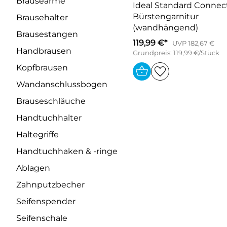
Brausearme
Ideal Standard Connec
Bürstengarnitur
Brausehalter
(wandhängend)
Brausestangen
119,99 €*
UVP 182,67 €
Handbrausen
Grundpreis: 119,99 €/Stück
Kopfbrausen
Wandanschlussbogen
Brauseschläuche
Handtuchhalter
Haltegriffe
Handtuchhaken & -ringe
Ablagen
Zahnputzbecher
Seifenspender
Seifenschale