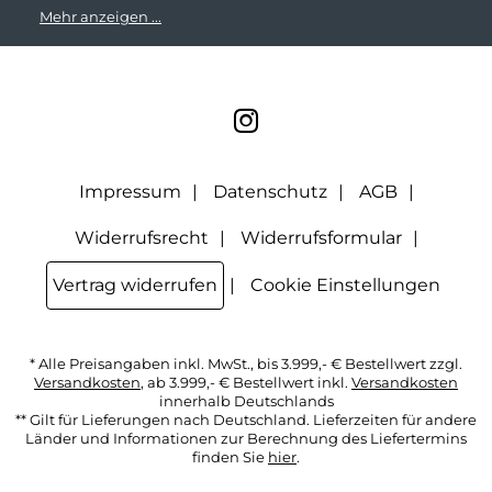
erhalten. Meine E-Mail-Adresse wird nicht an andere
Mehr anzeigen ...
Unternehmen weitergegeben. Zu statistischen Zwecken wird
in anonymer Form ausgewertet, welche Links im Newsletter
geklickt werden. Dabei ist nicht erkennbar, welche konkrete
Person geklickt hat. Diese Einwilligung zur Nutzung meiner
E-Mail- Adresse für Werbezwecke kann ich jederzeit mit
Wirkung für die Zukunft widerrufen, indem ich den Link
"Abmelden" am Ende des Newsletters anklicke oder die
Option Newsletter im Mitgliederbereich deaktiviere. Die
Datenschutzerklärung
habe ich zur Kenntnis genommen.
Impressum
Datenschutz
AGB
Widerrufsrecht
Widerrufsformular
Vertrag widerrufen
Cookie Einstellungen
* Alle Preisangaben inkl. MwSt., bis 3.999,- € Bestellwert zzgl.
Versandkosten
, ab 3.999,- € Bestellwert inkl.
Versandkosten
innerhalb Deutschlands
** Gilt für Lieferungen nach Deutschland. Lieferzeiten für andere
Länder und Informationen zur Berechnung des Liefertermins
finden Sie
hier
.