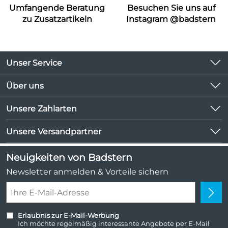
Umfangende Beratung
Besuchen Sie uns auf
zu Zusatzartikeln
Instagram @badstern
Unser Service
Kontakt
Über uns
Kundeninformationen
Unsere Bestseller
Unsere Zahlarten
Newsletter
Marken
Lieferbedingungen
Unsere Versandpartner
Neu
Kundenlogin
Angebote
Neuigkeiten von Badstern
Kundenbewertungen (1.047)
Newsletter anmelden & Vorteile sichern
4,9/5
*****
Erlaubnis zur E-Mail-Werbung
Ich möchte regelmäßig interessante Angebote per E-Mail