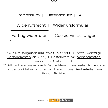
Option Newsletter im Mitgliederbereich deaktiviere. Die
Datenschutzerklärung
habe ich zur Kenntnis genommen.
Impressum
Datenschutz
AGB
Widerrufsrecht
Widerrufsformular
Vertrag widerrufen
Cookie Einstellungen
* Alle Preisangaben inkl. MwSt., bis 3.999,- € Bestellwert zzgl.
Versandkosten
, ab 3.999,- € Bestellwert inkl.
Versandkosten
innerhalb Deutschlands
** Gilt für Lieferungen nach Deutschland. Lieferzeiten für andere
Länder und Informationen zur Berechnung des Liefertermins
finden Sie
hier
.