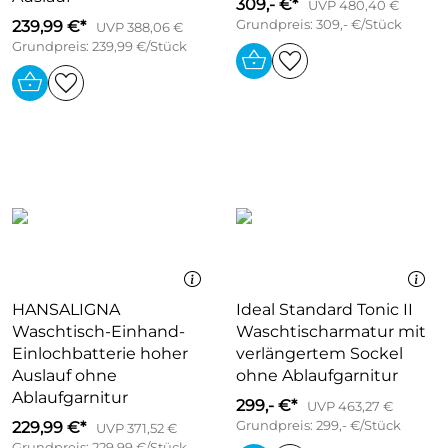
309,- €*
UVP 480,40 €
239,99 €*
Grundpreis: 309,- €/Stück
UVP 388,06 €
Grundpreis: 239,99 €/Stück
HANSALIGNA
Ideal Standard Tonic II
Waschtisch-Einhand-
Waschtischarmatur mit
Einlochbatterie hoher
verlängertem Sockel
Auslauf ohne
ohne Ablaufgarnitur
Ablaufgarnitur
299,- €*
UVP 463,27 €
229,99 €*
Grundpreis: 299,- €/Stück
UVP 371,52 €
Grundpreis: 229,99 €/Stück