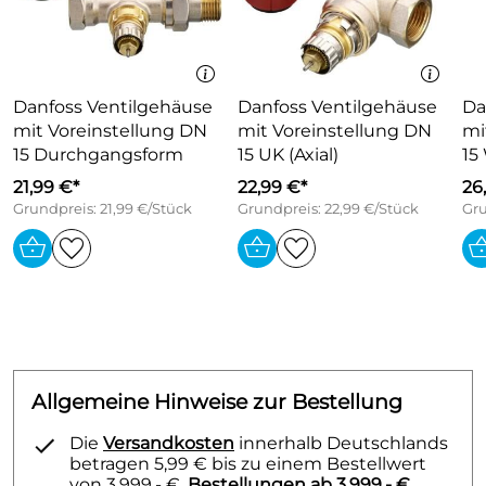
Typ RA-NCX 15
Bestell-Nr. 013G4239
Bitte beachten passende Thermostatköpfe hier mit
Verweis passend zu Ventilgehäuse Danfoss.
Danfoss Ventilgehäuse
Danfoss Ventilgehäuse
Da
mit Voreinstellung DN
mit Voreinstellung DN
mi
15 Durchgangsform
15 UK (Axial)
15
21,99 €*
22,99 €*
26
Grundpreis: 21,99 €/Stück
Grundpreis: 22,99 €/Stück
Gru
Allgemeine Hinweise zur Bestellung
Die
Versandkosten
innerhalb Deutschlands
betragen 5,99 € bis zu einem Bestellwert
von 3.999,- €.
Bestellungen ab 3.999,- €