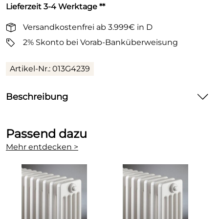
Lieferzeit 3-4 Werktage **
Versandkostenfrei ab 3.999€ in D
2% Skonto bei Vorab-Banküberweisung
Artikel-Nr.: 013G4239
Beschreibung
Danfoss Ventilgehäuse RA-NCX mit Voreinstellung
Winkeleck rechts verchromt
Passend dazu
Ventilgehäuse RA-NCX mit Voreinstellung, für
Mehr entdecken >
Pumpenwarmwasseranlagen, verchromt, mit roter
Bauschutzkappe.
Technische Daten:
Ventilgehäuse mit Voreinstellung