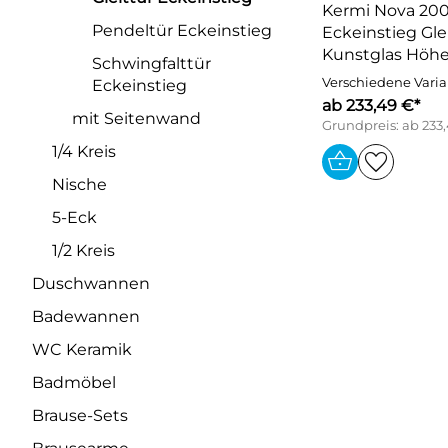
Kermi Nova 200
Pendeltür Eckeinstieg
Eckeinstieg Glei
Kunstglas Höh
Schwingfalttür
Verschiedene Vari
Eckeinstieg
ab 233,49 €*
mit Seitenwand
Grundpreis: ab 233
1/4 Kreis
Nische
5-Eck
1/2 Kreis
Duschwannen
Badewannen
WC Keramik
Badmöbel
Brause-Sets