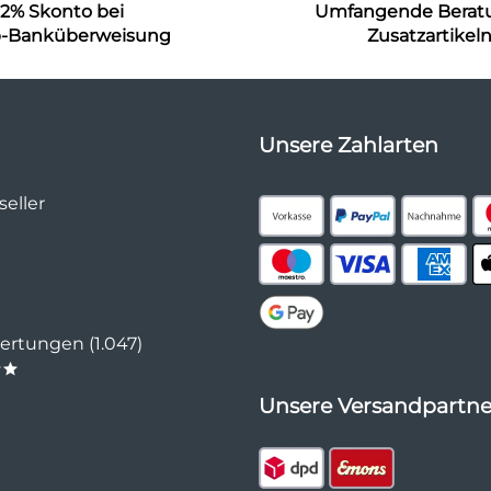
2% Skonto bei
Umfangende Berat
b-Banküberweisung
Zusatzartikel
Unsere Zahlarten
eller
rtungen (1.047)
**
Unsere Versandpartne