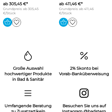
ab 305,45 €*
ab 411,46 €*
Grundpreis: ab 305,45
Grundpreis: ab 411,46
€/Stück
€/Stück
Große Auswahl
2% Skonto bei
hochwertiger Produkte
Vorab-Banküberweisung
in Bad & Sanitär
Umfangende Beratung
Besuchen Sie uns auf
zu Zusatzartikeln
Instagram @badstern