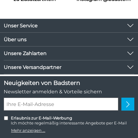
Unser Service
Kontakt
Über uns
Kundeninformationen
Unsere Bestseller
Unsere Zahlarten
Newsletter
Marken
Lieferbedingungen
Unsere Versandpartner
Neu
Kundenlogin
Angebote
Neuigkeiten von Badstern
Kundenbewertungen (1.047)
Newsletter anmelden & Vorteile sichern
4,9/5
*****
Erlaubnis zur E-Mail-Werbung
Ich möchte regelmäßig interessante Angebote per E-Mail
erhalten. Meine E-Mail-Adresse wird nicht an andere
Mehr anzeigen ...
Unternehmen weitergegeben. Zu statistischen Zwecken wird
in anonymer Form ausgewertet, welche Links im Newsletter