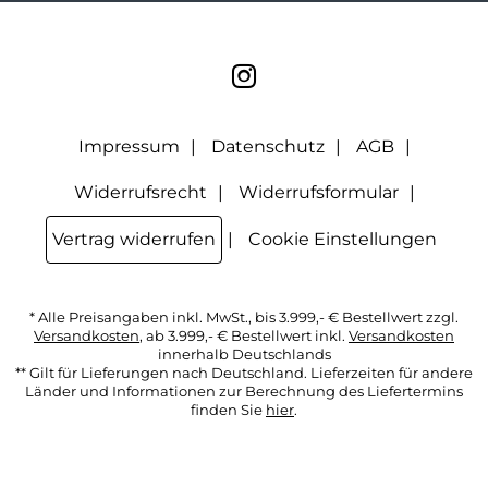
geklickt werden. Dabei ist nicht erkennbar, welche konkrete
Person geklickt hat. Diese Einwilligung zur Nutzung meiner
E-Mail- Adresse für Werbezwecke kann ich jederzeit mit
Wirkung für die Zukunft widerrufen, indem ich den Link
"Abmelden" am Ende des Newsletters anklicke oder die
Option Newsletter im Mitgliederbereich deaktiviere. Die
Datenschutzerklärung
habe ich zur Kenntnis genommen.
Impressum
Datenschutz
AGB
Widerrufsrecht
Widerrufsformular
Vertrag widerrufen
Cookie Einstellungen
* Alle Preisangaben inkl. MwSt., bis 3.999,- € Bestellwert zzgl.
Versandkosten
, ab 3.999,- € Bestellwert inkl.
Versandkosten
innerhalb Deutschlands
** Gilt für Lieferungen nach Deutschland. Lieferzeiten für andere
Länder und Informationen zur Berechnung des Liefertermins
finden Sie
hier
.