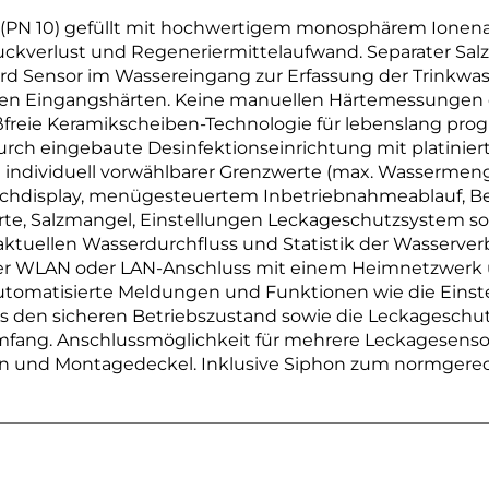
 (PN 10) gefüllt mit hochwertigem monosphärem Ionenau
kverlust und Regeneriermittelaufwand. Separater Salzlö
 Sensor im Wassereingang zur Erfassung der Trinkwasse
n Eingangshärten. Keine manuellen Härtemessungen 
ißfreie Keramikscheiben-Technologie für lebenslang pr
ch eingebaute Desinfektionseinrichtung mit platiniert
 individuell vorwählbarer Grenzwerte (max. Wassermen
uchdisplay, menügesteuertem Inbetriebnahmeablauf, 
rte, Salzmangel, Einstellungen Leckageschutzsystem s
tuellen Wasserdurchfluss und Statistik der Wasserverbr
ber WLAN oder LAN-Anschluss mit einem Heimnetzwerk u
automatisierte Meldungen und Funktionen wie die Eins
hes den sicheren Betriebszustand sowie die Leckageschut
mfang. Anschlussmöglichkeit für mehrere Leckagesensor
en und Montagedeckel. Inklusive Siphon zum normger