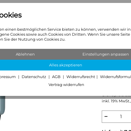
ookies
n
Heizkörper
Sanitär & Hei
n einen bestmöglichen Service bieten zu können, verwenden wir i
gene Cookies sowie auch Cookies von Dritten. Wenn Sie unsere Seite
 Sie der Nutzung von Cookies zu.
Ablehnen
Einstellungen anpassen
JUDO i-s
Alles akzeptieren
Enthärt
pressum
Datenschutz
AGB
Widerrufsrecht
Widerrufsformu
Vertrag widerrufen
3.333,- €
Grundpreis:
3.3
inkl. 19% MwSt.,
−