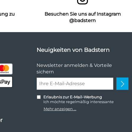
ung zu
Besuchen Sie uns auf Instagram
n
@badstern
Neuigkeiten von Badstern
Newsletter anmelden & Vorteile
sichern
Erlaubnis zur E-Mail-Werbung
Ich möchte regelmäßig interessante
Angebote per E-Mail erhalten. Meine E-
Mehr anzeigen ...
Mail-Adresse wird nicht an andere
Unternehmen weitergegeben. Zu
r
statistischen Zwecken wird in anonymer
Form ausgewertet, welche Links im
Newsletter geklickt werden. Dabei ist nicht