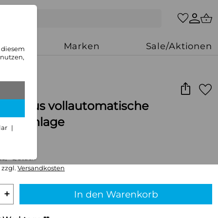
zung
Marken
Sale/Aktionen
n diesem
 nutzen,
oft plus vollautomatische
ungsanlage
lar
33,- €/Stück
 zzgl.
Versandkosten
+
In den Warenkorb