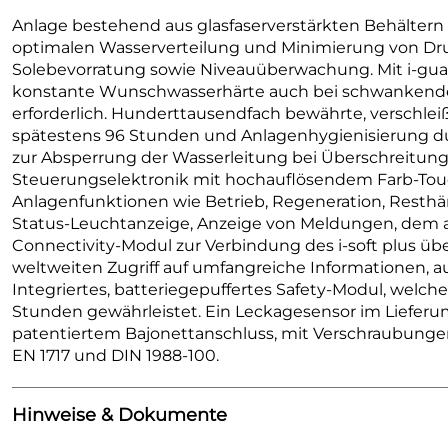
Anlage bestehend aus glasfaserverstärkten Behältern
optimalen Wasserverteilung und Minimierung von Druc
Solebevorratung sowie Niveauüberwachung. Mit i-guard
konstante Wunschwasserhärte auch bei schwankende
erforderlich. Hunderttausendfach bewährte, verschle
spätestens 96 Stunden und Anlagenhygienisierung dur
zur Absperrung der Wasserleitung bei Überschreitung
Steuerungselektronik mit hochauflösendem Farb-To
Anlagenfunktionen wie Betrieb, Regeneration, Resthä
Status-Leuchtanzeige, Anzeige von Meldungen, dem ak
Connectivity-Modul zur Verbindung des i-soft plus ü
weltweiten Zugriff auf umfangreiche Informationen, 
Integriertes, batteriegepuffertes Safety-Modul, welc
Stunden gewährleistet. Ein Leckagesensor im Lieferu
patentiertem Bajonettanschluss, mit Verschraubung
EN 1717 und DIN 1988-100.
Hinweise & Dokumente