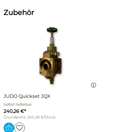
Dokumente zum Download:
Zubehör
Datenblatt iSoft Plus (207kB)
Weitere Informationen zu iSoft Plus (17kB)
JUDO Quickset JQX
Sofort lieferbar
240,26 €*
Grundpreis: 240,26 €/Stück