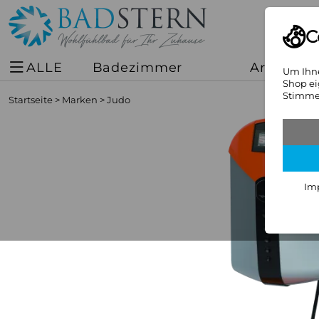
C
ALLE
Badezimmer
Armature
Um Ihne
Shop ei
Stimmen
Startseite
>
Marken
>
Judo
Im