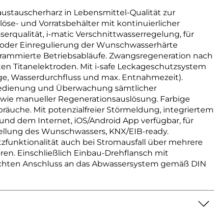
stauscherharz in Lebensmittel-Qualität zur
se- und Vorratsbehälter mit kontinuierlicher
rqualität, i-matic Verschnittwasserregelung, für
oder Einregulierung der Wunschwasserhärte
ogrammierte Betriebsabläufe. Zwangsregeneration nach
en Titanelektroden. Mit i-safe Leckageschutzsystem
ge, Wasserdurchfluss und max. Entnahmezeit).
Bedienung und Überwachung sämtlicher
owie manueller Regenerationsauslösung. Farbige
äuche. Mit potenzialfreier Störmeldung, integriertem
nd dem Internet, iOS/Android App verfügbar, für
tellung des Wunschwassers, KNX/EIB-ready.
zfunktionalität auch bei Stromausfall über mehrere
en. Einschließlich Einbau-Drehflansch mit
echten Anschluss an das Abwassersystem gemäß DIN