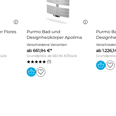
r Flores
Purmo Bad-und
Purmo B
Designheizkörper Apolima
Designhe
Verschiedene Varianten
Verschiede
ab 661,94 €*
ab 1.226,1
tück
Grundpreis: ab 661,94 €/Stück
Grundpreis:
(1)
*****