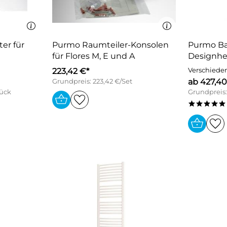
er für
Purmo Raumteiler-Konsolen
Purmo B
für Flores M, E und A
Designhei
223,42 €*
Verschiede
ab 427,40
Grundpreis: 223,42 €/Set
tück
Grundpreis:
*****