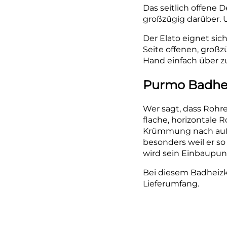
Das seitlich offene 
großzügig darüber. 
Der Elato eignet sich
Seite offenen, groß
Hand einfach über z
Purmo Badhei
Wer sagt, dass Rohr
flache, horizontale R
Krümmung nach auße
besonders weil er s
wird sein Einbaupunk
Bei diesem Badheizk
Lieferumfang.