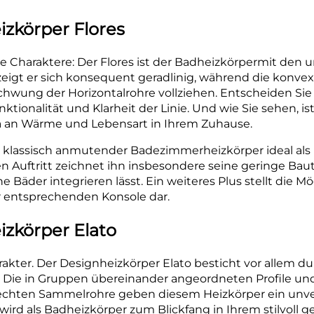
zkörper Flores
e Charaktere: Der Flores ist der Badheizkörpermit den u
zeigt er sich konsequent geradlinig, während die konve
chwung der Horizontalrohre vollziehen. Entscheiden Sie
ionalität und Klarheit der Linie. Und wie Sie sehen, ist
ra an Wärme und Lebensart in Ihrem Zuhause.
als klassisch anmutender Badezimmerheizkörper ideal a
uftritt zeichnet ihn insbesondere seine geringe Bautie
e Bäder integrieren lässt. Ein weiteres Plus stellt die M
r entsprechenden Konsole dar.
zkörper Elato
akter. Der Designheizkörper Elato besticht vor allem 
Die in Gruppen übereinander angeordneten Profile und 
rechten Sammelrohre geben diesem Heizkörper ein unv
wird als Badheizkörper zum Blickfang in Ihrem stilvoll 