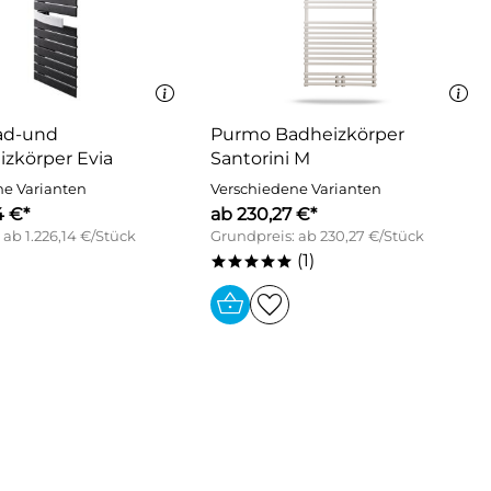
ad-und
Purmo Badheizkörper
izkörper Evia
Santorini M
ne Varianten
Verschiedene Varianten
4 €*
ab 230,27 €*
 ab 1.226,14 €/Stück
Grundpreis: ab 230,27 €/Stück
(1)
*****