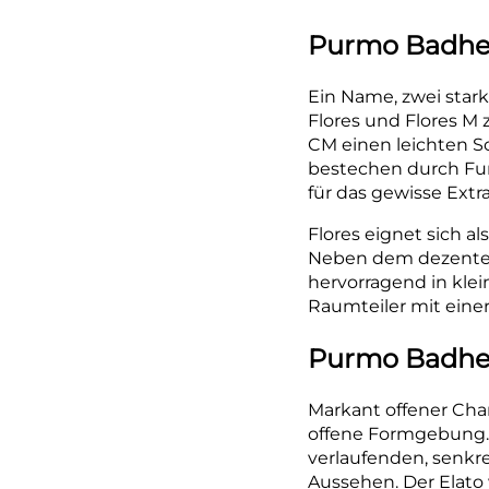
Purmo Badhei
Ein Name, zwei stark
Flores und Flores M 
CM einen leichten S
bestechen durch Funkt
für das gewisse Ext
Flores eignet sich 
Neben dem dezenten A
hervorragend in klein
Raumteiler mit eine
Purmo Badhei
Markant offener Char
offene Formgebung. 
verlaufenden, senk
Aussehen. Der Elato 