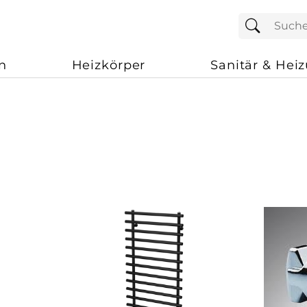
n
Heizkörper
Sanitär & Hei