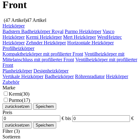
Front
(47 Artikel)
47 Artikel
Heizkörper
Badstern Badheizkörper Royal
Purmo Heizkörper
Vasco
Heizkörper
Kermi Heizkörper
Mert Heizkörper
WestHeiztec
Heizkörper
Zehnder Heizkörper
Horizontale Heizkörper
Profilheizkörper
Kompaktheizkörper mit profilierter Front
Ventilheizkörper mit
Mittelanschluss mit profilierter Front
Ventilheizkörper mit profilierter
Front
Planheizkörper
Designheizkörper
Vertikale Heizkörper
Badheizkörper
Röhrenradiator
Heizkörper
Zubehör
Marke
Kermi
(30)
Purmo
(17)
zurücksetzen
Speichern
Preis
€
bis
€
zurücksetzen
Speichern
Filter (3)
Sortieren