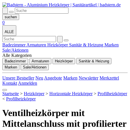
0
ALLE
Badezimmer
Armaturen
Heizkörper
Sanitär & Heizung
Marken
Sale/Aktionen
Alle Kategorien
Badezimmer
Armaturen
Heizkörper
Sanitär & Heizung
Marken
Sale/Aktionen
Unsere Bestseller
Neu
Angebote
Marken
Newsletter
Merkzettel
Kontakt
Anmelden
Startseite
>
Heizkörper
>
Horizontale Heizkörper
>
Profilheizkörper
<
Profilheizkörper
Ventilheizkörper mit
Mittelanschluss mit profilierter