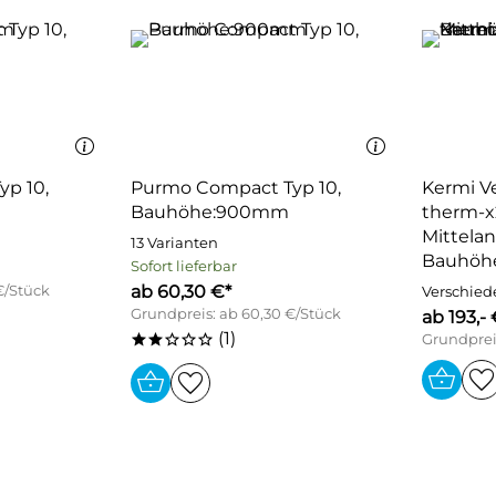
p 10,
Purmo Compact Typ 10,
Kermi Ve
Bauhöhe:900mm
therm-x2
Mittelan
13 Varianten
Bauhöh
Sofort lieferbar
ab 60,30 €*
€/Stück
Verschied
Grundpreis: ab 60,30 €/Stück
ab 193,- 
(1)
Grundpreis
**ooo