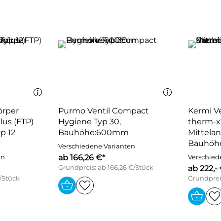
örper
Purmo Ventil Compact
Kermi Ve
lus (FTP)
Hygiene Typ 30,
therm-x2
p 12
Bauhöhe:600mm
Mittelan
Bauhöh
Verschiedene Varianten
ab 166,26 €*
en
Verschied
Grundpreis: ab 166,26 €/Stück
ab 222,-
€/Stück
Grundpreis