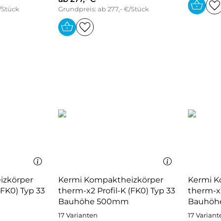
/Stück
Grundpreis: ab 277,- €/Stück
izkörper
Kermi Kompaktheizkörper
Kermi K
(FK0) Typ 33
therm-x2 Profil-K (FK0) Typ 33
therm-x2
Bauhöhe 500mm
Bauhöh
17 Varianten
17 Variant