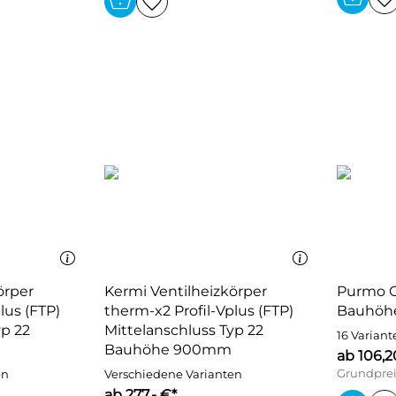
örper
Kermi Ventilheizkörper
Purmo C
lus (FTP)
therm-x2 Profil-Vplus (FTP)
Bauhöh
yp 22
Mittelanschluss Typ 22
16 Variant
Bauhöhe 900mm
ab 106,2
Grundprei
en
Verschiedene Varianten
ab 277,- €*