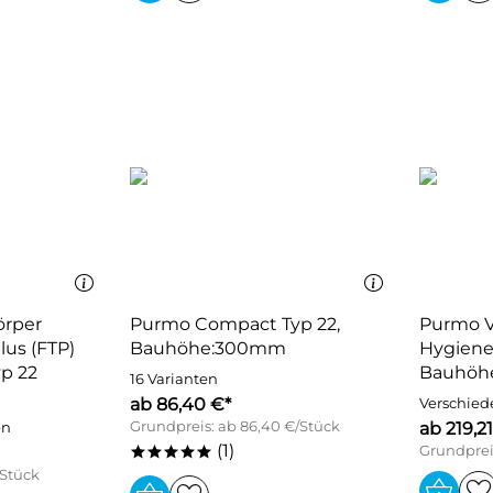
örper
Purmo Compact Typ 22,
Purmo V
lus (FTP)
Bauhöhe:300mm
Hygiene
yp 22
Bauhöh
16 Varianten
ab 86,40 €*
Verschied
Grundpreis: ab 86,40 €/Stück
ab 219,2
en
(1)
Grundpreis
*****
/Stück