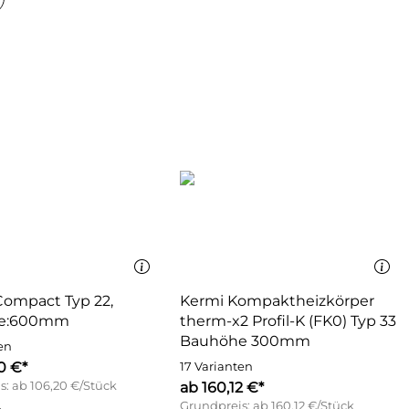
ompact Typ 22,
Kermi Kompaktheizkörper
e:600mm
therm-x2 Profil-K (FK0) Typ 33
Bauhöhe 300mm
en
0 €*
17 Varianten
s: ab 106,20 €/Stück
ab 160,12 €*
Grundpreis: ab 160,12 €/Stück