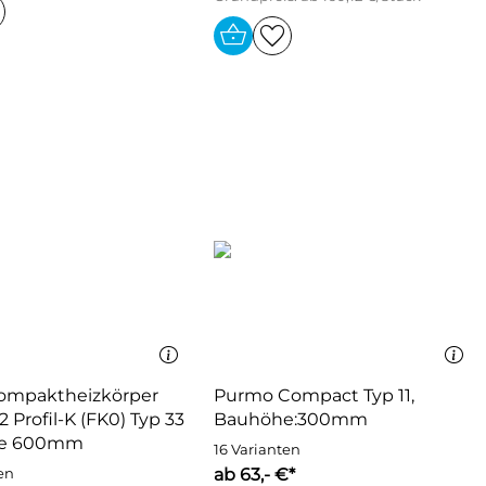
ompaktheizkörper
Purmo Compact Typ 11,
 Profil-K (FK0) Typ 33
Bauhöhe:300mm
e 600mm
16 Varianten
ab 63,- €*
en