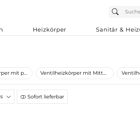
n
Heizkörper
Sanitär & Hei
Kompaktheizkörper mit profilierter Front
Ventilheizkörper mit Mittelanschluss mit profilierter Front
is
Sofort lieferbar