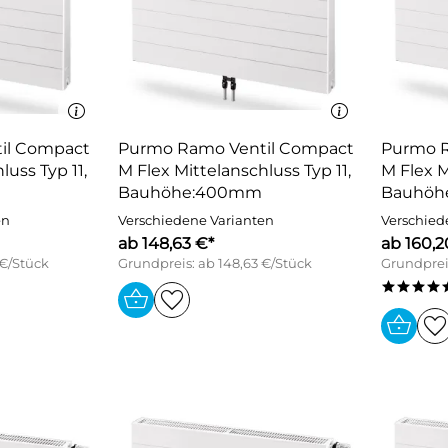
il Compact
Purmo Ramo Ventil Compact
Purmo R
luss Typ 11,
M Flex Mittelanschluss Typ 11,
M Flex M
Bauhöhe:400mm
Bauhöh
en
Verschiedene Varianten
Verschied
ab 148,63 €*
ab 160,2
 €/Stück
Grundpreis: ab 148,63 €/Stück
Grundprei
****