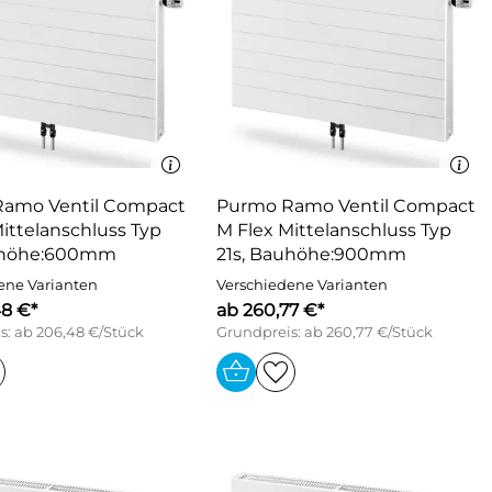
amo Ventil Compact
Purmo Ramo Ventil Compact
ittelanschluss Typ
M Flex Mittelanschluss Typ
auhöhe:600mm
21s, Bauhöhe:900mm
ene Varianten
Verschiedene Varianten
48 €*
ab 260,77 €*
s: ab 206,48 €/Stück
Grundpreis: ab 260,77 €/Stück