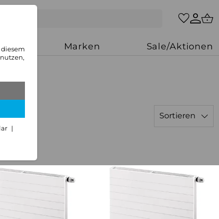
zung
Marken
Sale/Aktionen
n diesem
 nutzen,
Sortieren
lar