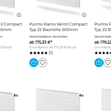
il Compact
Purmo Ramo Ventil Compact
Purmo R
400mm
Typ 22 Bauhöhe 500mm
Typ 22
en
Verschiedene Varianten
Verschied
ab 175,33 €*
ab 179,2
 €/Stück
Grundpreis: ab 175,33 €/Stück
Grundpreis
(1)
*****
****