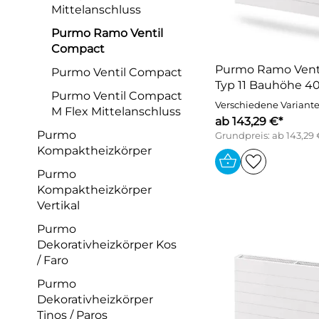
Mittelanschluss
Purmo Ramo Ventil
Compact
Purmo Ramo Vent
Purmo Ventil Compact
Typ 11 Bauhöhe 
Purmo Ventil Compact
Verschiedene Variant
M Flex Mittelanschluss
ab 143,29 €*
Purmo
Grundpreis: ab 143,29
Kompaktheizkörper
Purmo
Kompaktheizkörper
Vertikal
Purmo
Dekorativheizkörper Kos
/ Faro
Purmo
Dekorativheizkörper
Tinos / Paros