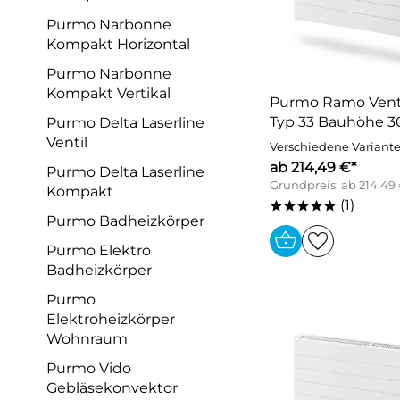
Purmo Narbonne
Kompakt Horizontal
Purmo Narbonne
Kompakt Vertikal
Purmo Ramo Vent
Typ 33 Bauhöhe
Purmo Delta Laserline
Ventil
Verschiedene Variant
ab 214,49 €*
Purmo Delta Laserline
Grundpreis: ab 214,49
Kompakt
(1)
*****
Purmo Badheizkörper
Purmo Elektro
Badheizkörper
Purmo
Elektroheizkörper
Wohnraum
Purmo Vido
Gebläsekonvektor