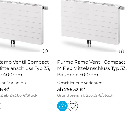
amo Ventil Compact
Purmo Ramo Ventil Compact
ittelanschluss Typ 33,
M Flex Mittelanschluss Typ 33,
e:400mm
Bauhöhe:500mm
ene Varianten
Verschiedene Varianten
6 €*
ab 256,32 €*
s: ab 243,86 €/Stück
Grundpreis: ab 256,32 €/Stück