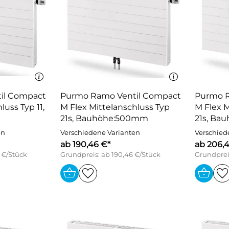
il Compact
Purmo Ramo Ventil Compact
Purmo R
luss Typ 11,
M Flex Mittelanschluss Typ
M Flex M
21s, Bauhöhe:500mm
21s, B
en
Verschiedene Varianten
Verschied
ab 190,46 €*
ab 206,
 €/Stück
Grundpreis: ab 190,46 €/Stück
Grundprei