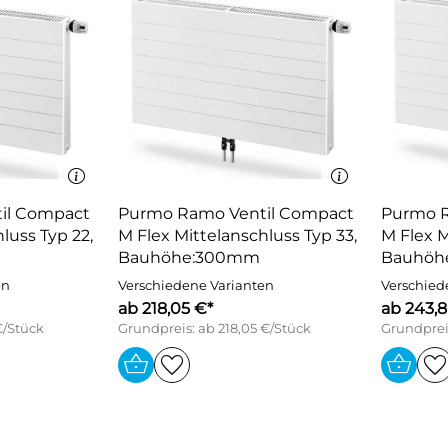
il Compact
Purmo Ramo Ventil Compact
Purmo R
luss Typ 22,
M Flex Mittelanschluss Typ 33,
M Flex M
Bauhöhe:300mm
Bauhöh
en
Verschiedene Varianten
Verschied
ab 218,05 €*
ab 243,8
€/Stück
Grundpreis: ab 218,05 €/Stück
Grundprei