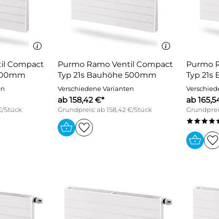
il Compact
Purmo Ramo Ventil Compact
Purmo R
 900mm
Typ 21s Bauhöhe 500mm
Typ 21
en
Verschiedene Varianten
Verschied
ab 158,42 €*
ab 165,5
€/Stück
Grundpreis: ab 158,42 €/Stück
Grundpreis
****