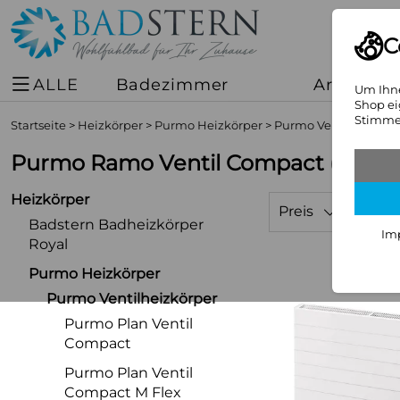
C
ALLE
Badezimmer
Armature
Um Ihne
Shop ei
Stimmen
Startseite
>
Heizkörper
>
Purmo Heizkörper
>
Purmo Ventilheizkör
Purmo Ramo Ventil Compact
(41 Art
Heizkörper
Preis
Badstern Badheizkörper
Im
Royal
Purmo Heizkörper
Purmo Ventilheizkörper
Purmo Plan Ventil
Compact
Purmo Plan Ventil
Compact M Flex